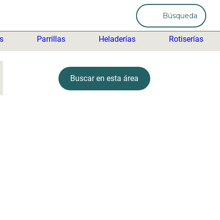
Búsqueda
as
Parrillas
Heladerías
Rotiserías
Buscar en esta área