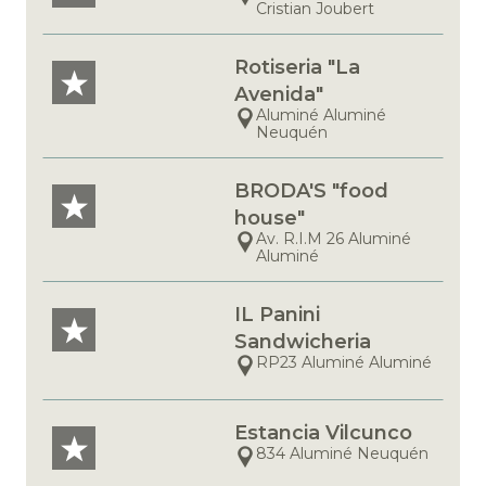
Cristian Joubert
Rotiseria "La
Avenida"
Aluminé Aluminé
Neuquén
BRODA'S "food
house"
Av. R.I.M 26 Aluminé
Aluminé
IL Panini
Sandwicheria
RP23 Aluminé Aluminé
Estancia Vilcunco
834 Aluminé Neuquén