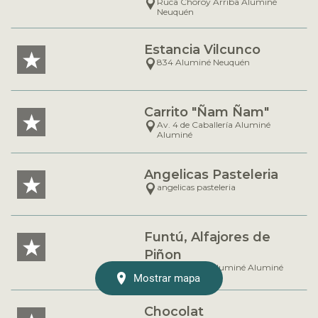
Ruca Choroy Arriba Aluminé
Neuquén
Estancia Vilcunco
834 Aluminé Neuquén
Carrito "Ñam Ñam"
Av. 4 de Caballería Aluminé
Aluminé
Angelicas Pasteleria
angelicas pasteleria
Funtú, Alfajores de
Piñon
Ruca Choroi Aluminé Aluminé
Mostrar mapa
Chocolat